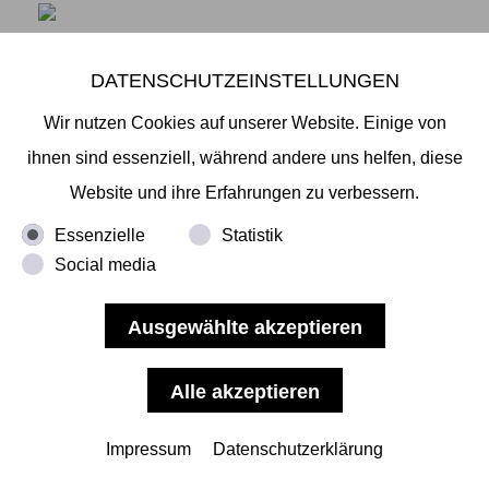
WORKSHOP MIT NOBUYUKI OSAKI AM 8./9.
DATENSCHUTZEINSTELLUNGEN
JANUAR 2022
Wir nutzen Cookies auf unserer Website. Einige von
Liebe Freundinnen und Freunde der Galerie, wir
ihnen sind essenziell, während andere uns helfen, diese
wünschen uns alle, nach denkwürdigen Festtagen
Website und ihre Erfahrungen zu verbessern.
2021 mit neuem Elan und voller Neugier ins neue
Essenzielle
Statistik
Jahr zu blicken - Und wir hätten einen schönen Tipp
Social media
für die ersten Finger-Lockerungsübungen 2022:
Unser Künstler Nobuyuki Osaki gibt einen Workshop
über "Waterdrawing", ein von ihm speziell
entwickeltes
... mehr lesen
Impressum
Datenschutzerklärung