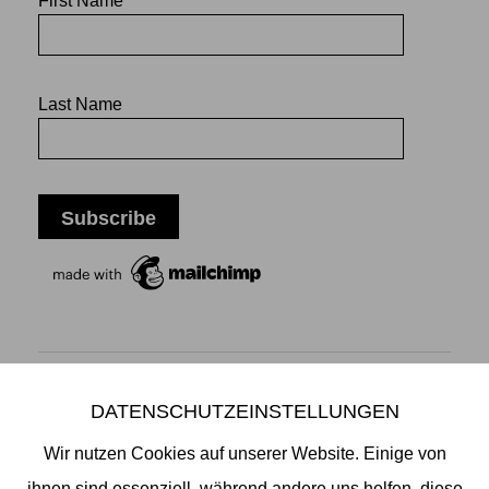
First Name
Last Name
DATENSCHUTZEINSTELLUNGEN
Mikiko Sato Gallery ı Klosterwall 13 ı 20095 Hamburg
T +49 40 32901980 ı
info@mikikosatogallery.com
ı
Wir nutzen Cookies auf unserer Website. Einige von
www.mikikosatogallery.com
ihnen sind essenziell, während andere uns helfen, diese