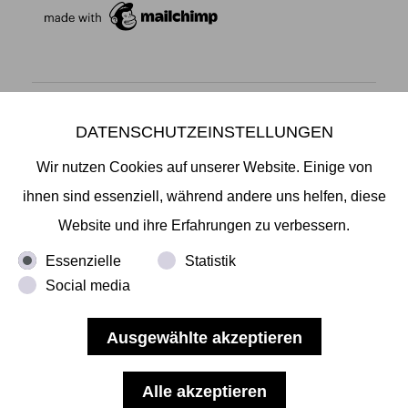
DATENSCHUTZEINSTELLUNGEN
Mikiko Sato Gallery ı Klosterwall 13 ı 20095 Hamburg
T +49 40 32901980 ı
info@mikikosatogallery.com
ı
Wir nutzen Cookies auf unserer Website. Einige von
www.mikikosatogallery.com
ihnen sind essenziell, während andere uns helfen, diese
Öffnungszeiten:
Website und ihre Erfahrungen zu verbessern.
Di - Fr 13.00 - 19.00 ı Sa 13.00 - 18.00 u.n.V
Essenzielle
Statistik
Social media
Copyright © 2026 Mikiko Sato Gallery, alle Rechte
vorbehalten.
Impressum
ı
AGB
ı
Widerruf
ı
Datenschutz
ı
Nutzungsbedingungen