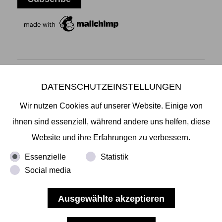
DATENSCHUTZEINSTELLUNGEN
Mikiko Sato Gallery ı Klosterwall 13 ı 20095 Hamburg
T +49 40 32901980 ı
info@mikikosatogallery.com
ı
Wir nutzen Cookies auf unserer Website. Einige von
www.mikikosatogallery.com
ihnen sind essenziell, während andere uns helfen, diese
Öffnungszeiten:
Website und ihre Erfahrungen zu verbessern.
Di - Fr 13.00 - 19.00 ı Sa 13.00 - 18.00 u.n.V
Essenzielle
Statistik
Social media
Copyright © 2026 Mikiko Sato Gallery, alle Rechte
vorbehalten.
Impressum
ı
AGB
ı
Widerruf
ı
Datenschutz
ı