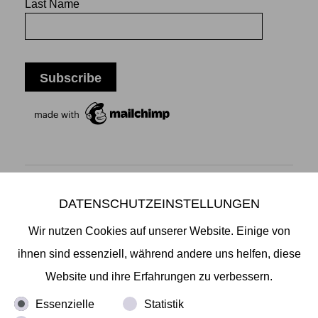
Last Name
DATENSCHUTZEINSTELLUNGEN
Mikiko Sato Gallery ı Klosterwall 13 ı 20095 Hamburg
T +49 40 32901980 ı
info@mikikosatogallery.com
ı
Wir nutzen Cookies auf unserer Website. Einige von
www.mikikosatogallery.com
ihnen sind essenziell, während andere uns helfen, diese
Öffnungszeiten:
Website und ihre Erfahrungen zu verbessern.
Di - Fr 13.00 - 19.00 ı Sa 13.00 - 18.00 u.n.V
Essenzielle
Statistik