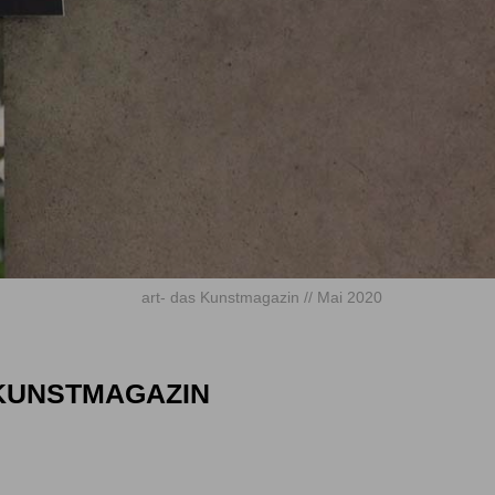
art- das Kunstmagazin // Mai 2020
 KUNSTMAGAZIN