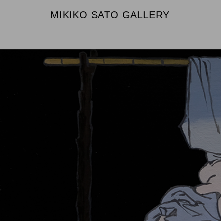
MIKIKO SATO GALLERY