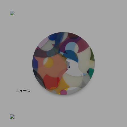
EVENTS
ニュース
EVENTS