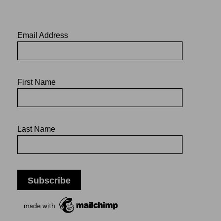
Email Address
First Name
Last Name