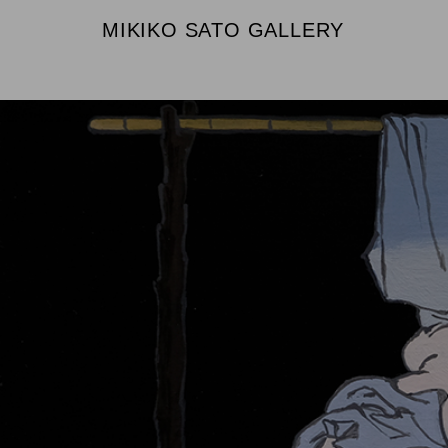
MIKIKO SATO GALLERY