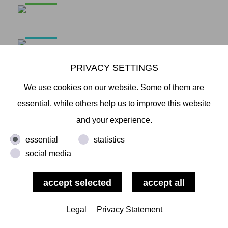
ニュース
ニュース
PRIVACY SETTINGS
We use cookies on our website. Some of them are
ニュース
essential, while others help us to improve this website
and your experience.
ニュース
essential
statistics
social media
ニュース
ニュース
Legal
Privacy Statement