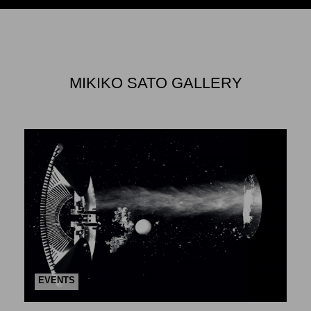
MIKIKO SATO GALLERY
EVENTS