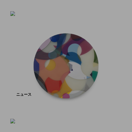
EVENTS
ニュース
EVENTS