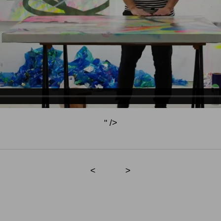
" />
<
>