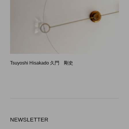
Tsuyoshi Hisakado 久門 剛史
NEWSLETTER