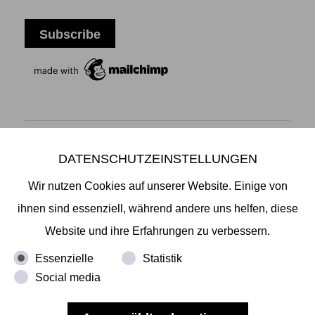
DATENSCHUTZEINSTELLUNGEN
Mikiko Sato Gallery ı Klosterwall 13 ı 20095 Hamburg
T +49 40 32901980 ı
info@mikikosatogallery.com
ı
Wir nutzen Cookies auf unserer Website. Einige von
www.mikikosatogallery.com
ihnen sind essenziell, während andere uns helfen, diese
Öffnungszeiten:
Website und ihre Erfahrungen zu verbessern.
Di - Fr 13.00 - 19.00 ı Sa 13.00 - 18.00 u.n.V
Essenzielle
Statistik
Social media
Copyright © 2026 Mikiko Sato Gallery, alle Rechte