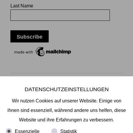
Last Name
DATENSCHUTZEINSTELLUNGEN
Mikiko Sato Gallery ı Klosterwall 13 ı 20095 Hamburg
T +49 40 32901980 ı
info@mikikosatogallery.com
ı
Wir nutzen Cookies auf unserer Website. Einige von
www.mikikosatogallery.com
ihnen sind essenziell, während andere uns helfen, diese
Öffnungszeiten:
Website und ihre Erfahrungen zu verbessern.
Di - Fr 13.00 - 19.00 ı Sa 13.00 - 18.00 u.n.V
Essenzielle
Statistik