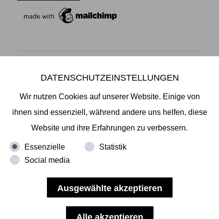
DATENSCHUTZEINSTELLUNGEN
Mikiko Sato Gallery ı Klosterwall 13 ı 20095 Hamburg
T +49 40 32901980 ı
info@mikikosatogallery.com
ı
Wir nutzen Cookies auf unserer Website. Einige von
www.mikikosatogallery.com
ihnen sind essenziell, während andere uns helfen, diese
Öffnungszeiten:
Website und ihre Erfahrungen zu verbessern.
Di - Fr 13.00 - 19.00 ı Sa 13.00 - 18.00 u.n.V
Essenzielle
Statistik
Social media
Copyright © 2026 Mikiko Sato Gallery, alle Rechte
vorbehalten.
Impressum
ı
AGB
ı
Widerruf
ı
Datenschutz
ı
Nutzungsbedingungen