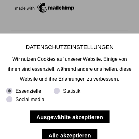
DATENSCHUTZEINSTELLUNGEN
Mikiko Sato Gallery ı Klosterwall 13 ı 20095 Hamburg
T +49 40 32901980 ı
info@mikikosatogallery.com
ı
Wir nutzen Cookies auf unserer Website. Einige von
www.mikikosatogallery.com
ihnen sind essenziell, während andere uns helfen, diese
Öffnungszeiten:
Website und ihre Erfahrungen zu verbessern.
Di - Fr 13.00 - 19.00 ı Sa 13.00 - 18.00 u.n.V
Essenzielle
Statistik
Social media
Copyright © 2026 Mikiko Sato Gallery, alle Rechte
vorbehalten.
Impressum
ı
AGB
ı
Widerruf
ı
Datenschutz
ı
Nutzungsbedingungen