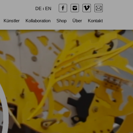
DE
ı
EN
Künstler
Kollaboration
Shop
Über
Kontakt