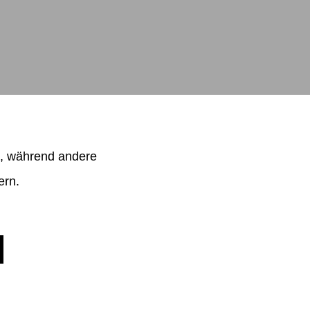
.com
l, während andere
ern.