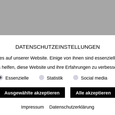
DATENSCHUTZEINSTELLUNGEN
Mikiko Sato Gallery ı Klosterwall 13 ı 20095 Hamburg
49 40 32901980 ı
info@mikikosatogallery.com
ı www.mikikosatogallery
es auf unserer Website. Einige von ihnen sind essenziel
Öffnungszeiten:
Di - Fr 13.00 - 19.00 ı Sa 13.00 - 18.00 u.n.V
 helfen, diese Website und ihre Erfahrungen zu verbess
Essenzielle
Statistik
Social media
Copyright © 2026 Mikiko Sato Gallery, alle Rechte vorbehalten.
Impressum
ı
AGB
ı
Widerruf
ı
Datenschutz
ı
Nutzungsbedingungen
Impressum
Datenschutzerklärung