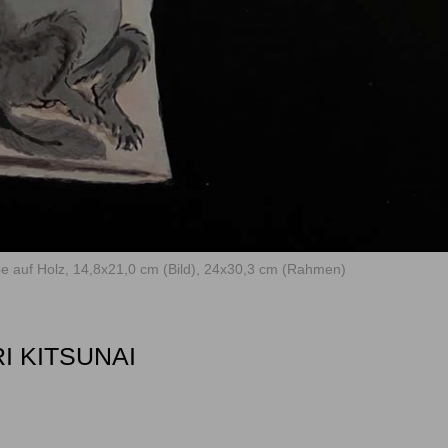
arbe auf Holz, 14,8x21,0 cm (Bild), 24x30,3 cm (Rahmen)
I KITSUNAI