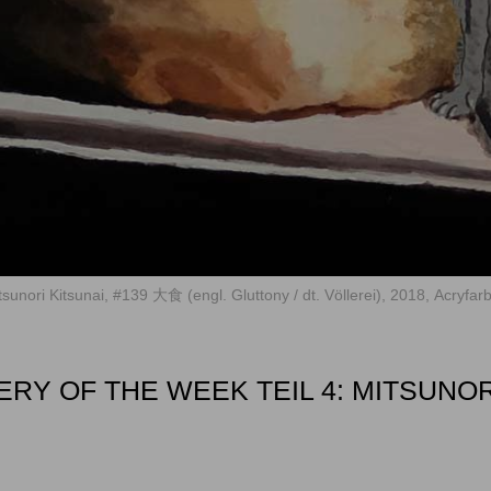
tsunori Kitsunai, #139 大食 (engl. Gluttony / dt. Völlerei), 2018, Acryf
RY OF THE WEEK TEIL 4: MITSUNOR