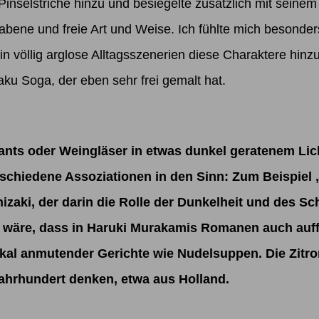
inselstriche hinzu und besiegelte zusätzlich mit seine
abene und freie Art und Weise. Ich fühlte mich besonder
in völlig arglose Alltagsszenerien diese Charaktere hinzu
u Soga, der eben sehr frei gemalt hat.
sants oder Weingläser in etwas dunkel geratenem Li
schiedene Assoziationen in den Sinn: Zum Beispiel
nizaki
, der darin die Rolle der Dunkelheit und des Sc
 wäre, dass in Haruki Murakamis Romanen auch auffa
okal anmutender Gerichte wie Nudelsuppen. Die Zitro
Jahrhundert denken, etwa aus Holland.