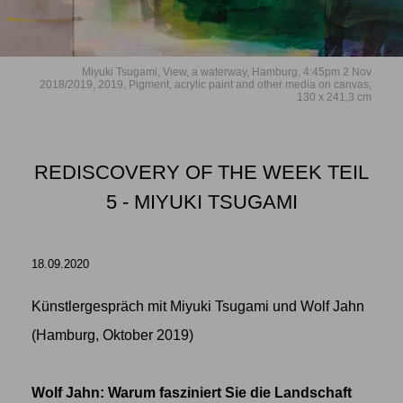
Miyuki Tsugami, View, a waterway, Hamburg, 4:45pm 2 Nov
2018/2019, 2019, Pigment, acrylic paint and other media on canvas,
130 x 241,3 cm
REDISCOVERY OF THE WEEK TEIL
5 - MIYUKI TSUGAMI
18.09.2020
Künstlergespräch mit
Miyuki Tsugami
und Wolf Jahn
(Hamburg, Oktober 2019)
Wolf Jahn: Warum fasziniert Sie die Landschaft