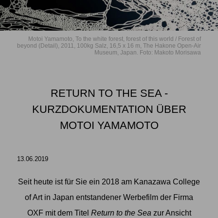
Motoi Yamamoto, To the white forest, forest of this world / Forest of
beyond (Detail), 2011, 100kg Salz, 16,5 x 16 m, The Hakone Open-Air
Museum, Japan. Foto: Makoto Morisawa
RETURN TO THE SEA -
KURZDOKUMENTATION ÜBER
MOTOI YAMAMOTO
13.06.2019
Seit heute ist für Sie ein 2018 am Kanazawa College
of Art in Japan entstandener Werbefilm der Firma
OXF mit dem Titel
Return to the Sea
zur Ansicht