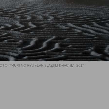
TO - "RURI NO RYŪ / LAPISLAZULI DRACHE", 2017