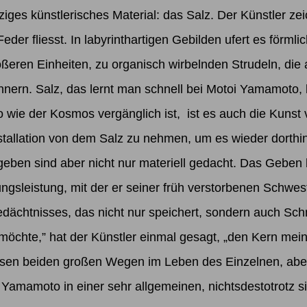
ziges künstlerisches Material: das Salz. Der Künstler ze
Feder fliesst. In labyrinthartigen Gebilden ufert es för
ßeren Einheiten, zu organisch wirbelnden Strudeln, die
innern. Salz, das lernt man schnell bei Motoi Yamamoto
wie der Kosmos vergänglich ist, ist es auch die Kunst 
nstallation von dem Salz zu nehmen, um es wieder dorthi
ben sind aber nicht nur materiell gedacht. Das Geben
sleistung, mit der er seiner früh verstorbenen Schwest
dächtnisses, das nicht nur speichert, sondern auch Sc
 möchte,” hat der Künstler einmal gesagt, „den Kern mein
en beiden großen Wegen im Leben des Einzelnen, aber a
 Yamamoto in einer sehr allgemeinen, nichtsdestotrotz s