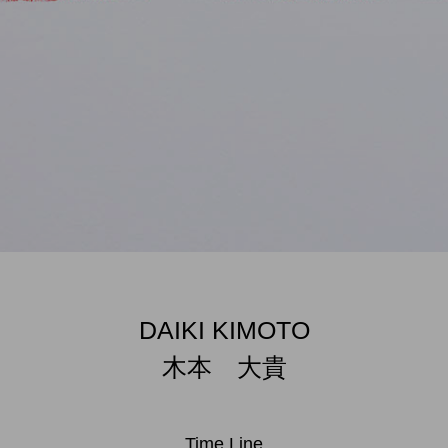
DAIKI KIMOTO
木本 大貴
Time Line