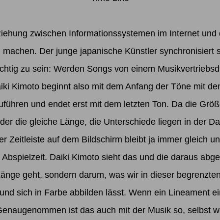
ziehung zwischen Informationssystemen im Internet und d
 machen. Der junge japanische Künstler synchronisiert s
ichtig zu sein: Werden Songs von einem Musikvertriebsdi
iki Kimoto beginnt also mit dem Anfang der Töne mit de
ühren und endet erst mit dem letzten Ton. Da die Größe
der die gleiche Länge, die Unterschiede liegen in der D
r Zeitleiste auf dem Bildschirm bleibt ja immer gleich un
h Abspielzeit. Daiki Kimoto sieht das und die daraus abge
e Länge geht, sondern darum, was wir in dieser begrenzte
und sich in Farbe abbilden lässt. Wenn ein Lineament e
Genaugenommen ist das auch mit der Musik so, selbst w