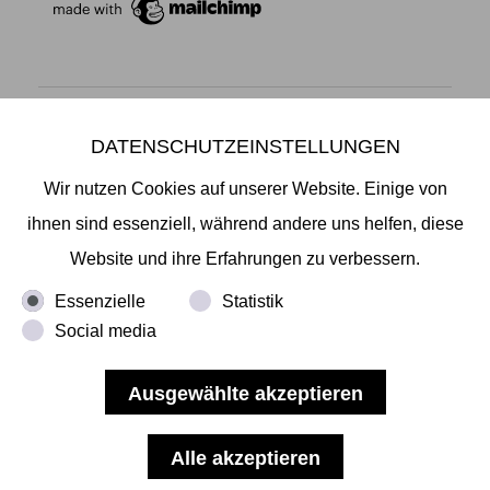
DATENSCHUTZEINSTELLUNGEN
Mikiko Sato Gallery ı Klosterwall 13 ı 20095 Hamburg
T +49 40 32901980 ı
info@mikikosatogallery.com
ı
Wir nutzen Cookies auf unserer Website. Einige von
www.mikikosatogallery.com
ihnen sind essenziell, während andere uns helfen, diese
Öffnungszeiten:
Website und ihre Erfahrungen zu verbessern.
Di - Fr 13.00 - 19.00 ı Sa 13.00 - 18.00 u.n.V
Essenzielle
Statistik
Social media
Copyright © 2026 Mikiko Sato Gallery, alle Rechte
vorbehalten.
Impressum
ı
AGB
ı
Widerruf
ı
Datenschutz
ı
Nutzungsbedingungen