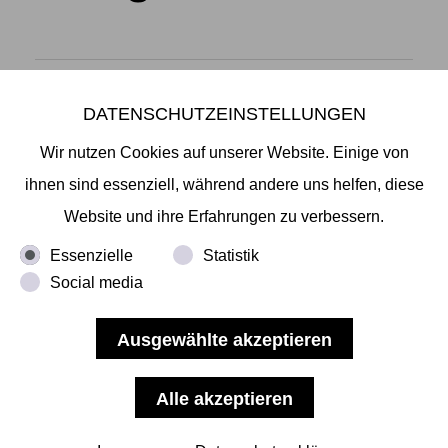
DATENSCHUTZEINSTELLUNGEN
Mikiko Sato Gallery ı Klosterwall 13 ı 20095 Hamburg
T +49 40 32901980 ı
info@mikikosatogallery.com
ı
Wir nutzen Cookies auf unserer Website. Einige von
www.mikikosatogallery.com
ihnen sind essenziell, während andere uns helfen, diese
Öffnungszeiten:
Website und ihre Erfahrungen zu verbessern.
Di - Fr 13.00 - 19.00 ı Sa 13.00 - 18.00 u.n.V
Essenzielle
Statistik
Social media
Copyright © 2026 Mikiko Sato Gallery, alle Rechte
vorbehalten.
Impressum
ı
AGB
ı
Widerruf
ı
Datenschutz
ı
Nutzungsbedingungen