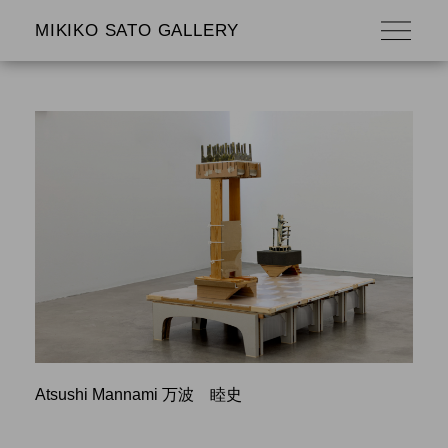
MIKIKO SATO GALLERY
Atsushi Mannami 万波 睦史