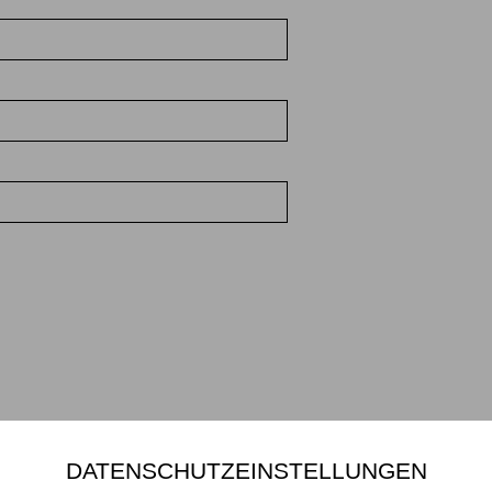
DATENSCHUTZEINSTELLUNGEN
Mikiko Sato Gallery ı Klosterwall 13 ı 20095 Hamburg