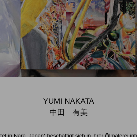
YUMI NAKATA
中田 有美
t in Nara, Japan) beschäftigt sich in ihrer Ölmalerei i