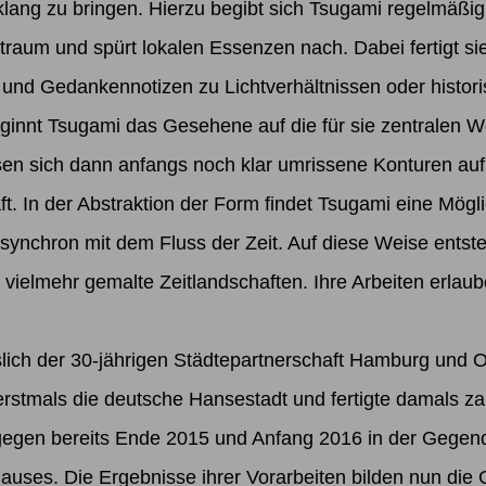
klang zu bringen. Hierzu begibt sich Tsugami regelmäßig 
aum und spürt lokalen Essenzen nach. Dabei fertigt sie 
und Gedankennotizen zu Lichtverhältnissen oder histori
beginnt Tsugami das Gesehene auf die für sie zentralen 
ösen sich dann anfangs noch klar umrissene Konturen au
 In der Abstraktion der Form findet Tsugami eine Möglic
, synchron mit dem Fluss der Zeit. Auf diese Weise ents
vielmehr gemalte Zeitlandschaften. Ihre Arbeiten erlaube
slich der 30-jährigen Städtepartnerschaft Hamburg und O
stmals die deutsche Hansestadt und fertigte damals zah
 dagegen bereits Ende 2015 und Anfang 2016 in der Geg
hauses. Die Ergebnisse ihrer Vorarbeiten bilden nun die G