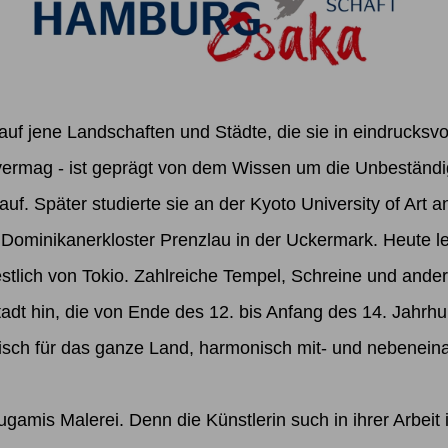
 auf jene Landschaften und Städte, die sie in eindrucksv
rmag - ist geprägt von dem Wissen um die Unbeständigk
uf. Später studierte sie an der Kyoto University of Art 
ominikanerkloster Prenzlau in der Uckermark. Heute le
westlich von Tokio. Zahlreiche Tempel, Schreine und and
dt hin, die von Ende des 12. bis Anfang des 14. Jahrhu
isch für das ganze Land, harmonisch mit- und nebeneinand
sugamis Malerei. Denn die Künstlerin such in ihrer Arbei