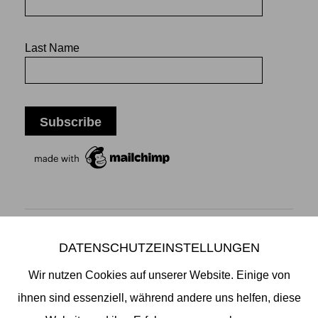
Last Name
DATENSCHUTZEINSTELLUNGEN
Mikiko Sato Gallery ı Klosterwall 13 ı 20095 Hamburg
T +49 40 32901980 ı
info@mikikosatogallery.com
ı
Wir nutzen Cookies auf unserer Website. Einige von
www.mikikosatogallery.com
ihnen sind essenziell, während andere uns helfen, diese
Öffnungszeiten: