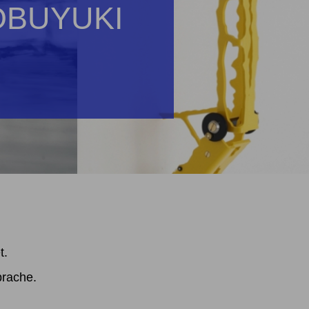
OBUYUKI
t.
prache.