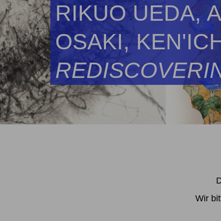
RIKUO UEDA, 
OSAKI, KEN'IC
REDISCOVERI
D
Wir bi