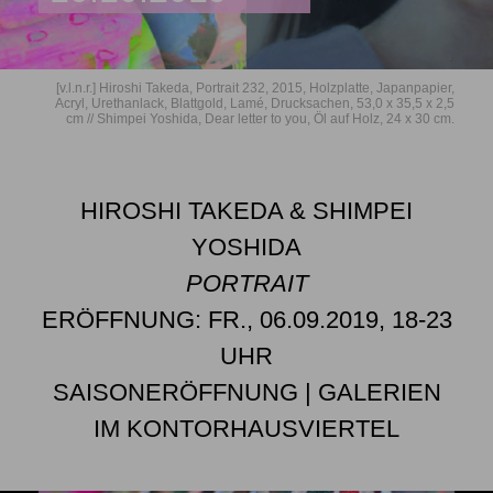
[v.l.n.r.] Hiroshi Takeda, Portrait 232, 2015, Holzplatte, Japanpapier,
Acryl, Urethanlack, Blattgold, Lamé, Drucksachen, 53,0 x 35,5 x 2,5
cm // Shimpei Yoshida, Dear letter to you, Öl auf Holz, 24 x 30 cm.
HIROSHI TAKEDA & SHIMPEI
YOSHIDA
PORTRAIT
ERÖFFNUNG: FR., 06.09.2019, 18-23
UHR
SAISONERÖFFNUNG | GALERIEN
IM KONTORHAUSVIERTEL