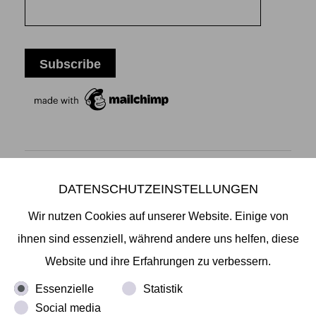
DATENSCHUTZEINSTELLUNGEN
Mikiko Sato Gallery ı Klosterwall 13 ı 20095 Hamburg
T +49 40 32901980 ı
info@mikikosatogallery.com
ı
Wir nutzen Cookies auf unserer Website. Einige von
www.mikikosatogallery.com
ihnen sind essenziell, während andere uns helfen, diese
Öffnungszeiten:
Website und ihre Erfahrungen zu verbessern.
Di - Fr 13.00 - 19.00 ı Sa 13.00 - 18.00 u.n.V
Essenzielle
Statistik
Social media