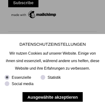
DATENSCHUTZEINSTELLUNGEN
Mikiko Sato Gallery ı Klosterwall 13 ı 20095 Hamburg
T +49 40 32901980 ı
info@mikikosatogallery.com
ı
Wir nutzen Cookies auf unserer Website. Einige von
www.mikikosatogallery.com
ihnen sind essenziell, während andere uns helfen, diese
Öffnungszeiten:
Website und ihre Erfahrungen zu verbessern.
Di - Fr 13.00 - 19.00 ı Sa 13.00 - 18.00 u.n.V
Essenzielle
Statistik
Social media
Copyright © 2026 Mikiko Sato Gallery, alle Rechte
vorbehalten.
Impressum
ı
AGB
ı
Widerruf
ı
Datenschutz
ı