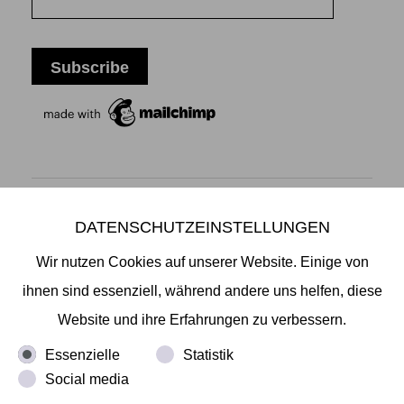
DATENSCHUTZEINSTELLUNGEN
Mikiko Sato Gallery ı Klosterwall 13 ı 20095 Hamburg
T +49 40 32901980 ı
info@mikikosatogallery.com
ı
Wir nutzen Cookies auf unserer Website. Einige von
www.mikikosatogallery.com
ihnen sind essenziell, während andere uns helfen, diese
Öffnungszeiten:
Website und ihre Erfahrungen zu verbessern.
Di - Fr 13.00 - 19.00 ı Sa 13.00 - 18.00 u.n.V
Essenzielle
Statistik
Social media