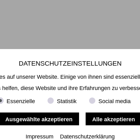
DATENSCHUTZEINSTELLUNGEN
Mikiko Sato Gallery ı Klosterwall 13 ı 20095 Hamburg
49 40 32901980 ı
info@mikikosatogallery.com
ı www.mikikosatogallery
es auf unserer Website. Einige von ihnen sind essenziel
Öffnungszeiten:
Di - Fr 13.00 - 19.00 ı Sa 13.00 - 18.00 u.n.V
 helfen, diese Website und ihre Erfahrungen zu verbess
Essenzielle
Statistik
Social media
Copyright © 2026 Mikiko Sato Gallery, alle Rechte vorbehalten.
Impressum
ı
AGB
ı
Widerruf
ı
Datenschutz
ı
Nutzungsbedingungen
Impressum
Datenschutzerklärung