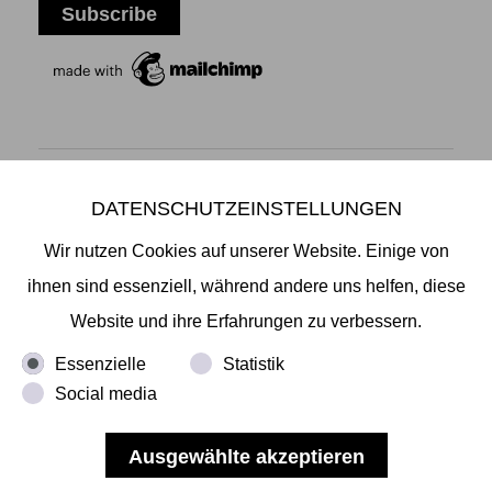
DATENSCHUTZEINSTELLUNGEN
Mikiko Sato Gallery ı Klosterwall 13 ı 20095 Hamburg
T +49 40 32901980 ı
info@mikikosatogallery.com
ı
Wir nutzen Cookies auf unserer Website. Einige von
www.mikikosatogallery.com
ihnen sind essenziell, während andere uns helfen, diese
Öffnungszeiten:
Website und ihre Erfahrungen zu verbessern.
Di - Fr 13.00 - 19.00 ı Sa 13.00 - 18.00 u.n.V
Essenzielle
Statistik
Social media
Copyright © 2026 Mikiko Sato Gallery, alle Rechte
vorbehalten.
Impressum
ı
AGB
ı
Widerruf
ı
Datenschutz
ı