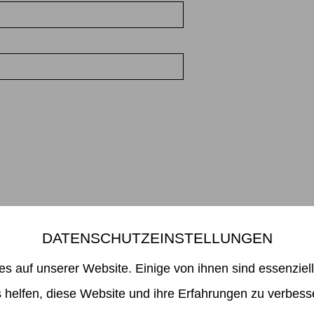
DATENSCHUTZEINSTELLUNGEN
Mikiko Sato Gallery ı Klosterwall 13 ı 20095 Hamburg
49 40 32901980 ı
info@mikikosatogallery.com
ı www.mikikosatogallery
es auf unserer Website. Einige von ihnen sind essenziel
Öffnungszeiten:
Di - Fr 13.00 - 19.00 ı Sa 13.00 - 18.00 u.n.V
 helfen, diese Website und ihre Erfahrungen zu verbess