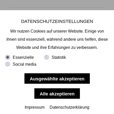
DATENSCHUTZEINSTELLUNGEN
Mikiko Sato Gallery ı Klosterwall 13 ı 20095 Hamburg
T +49 40 32901980 ı
info@mikikosatogallery.com
ı
Wir nutzen Cookies auf unserer Website. Einige von
www.mikikosatogallery.com
ihnen sind essenziell, während andere uns helfen, diese
Öffnungszeiten:
Website und ihre Erfahrungen zu verbessern.
Di - Fr 13.00 - 19.00 ı Sa 13.00 - 18.00 u.n.V
Essenzielle
Statistik
Social media
Copyright © 2026 Mikiko Sato Gallery, alle Rechte
vorbehalten.
Impressum
ı
AGB
ı
Widerruf
ı
Datenschutz
ı
Nutzungsbedingungen
Impressum
Datenschutzerklärung