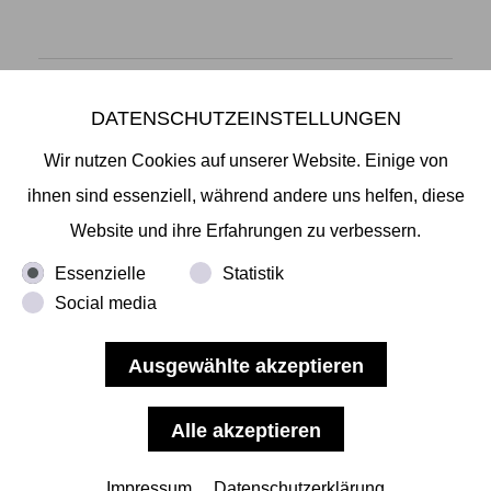
DATENSCHUTZEINSTELLUNGEN
Mikiko Sato Gallery ı Klosterwall 13 ı 20095 Hamburg
T +49 40 32901980 ı
info@mikikosatogallery.com
ı
Wir nutzen Cookies auf unserer Website. Einige von
www.mikikosatogallery.com
ihnen sind essenziell, während andere uns helfen, diese
Öffnungszeiten:
Website und ihre Erfahrungen zu verbessern.
Di - Fr 13.00 - 19.00 ı Sa 13.00 - 18.00 u.n.V
Essenzielle
Statistik
Social media
Copyright © 2026 Mikiko Sato Gallery, alle Rechte
vorbehalten.
Impressum
ı
AGB
ı
Widerruf
ı
Datenschutz
ı
Nutzungsbedingungen
Impressum
Datenschutzerklärung