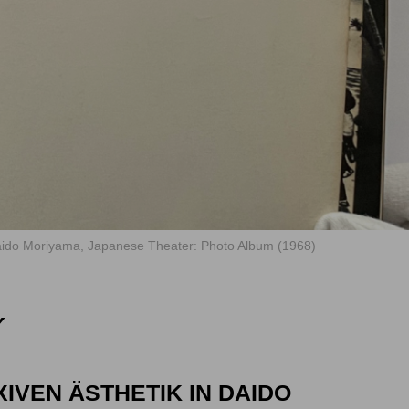
ido Moriyama, Japanese Theater: Photo Album (1968)
Y
VEN ÄSTHETIK IN DAIDO