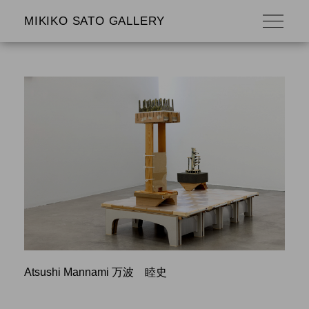
MIKIKO SATO GALLERY
Atsushi Mannami 万波 睦史