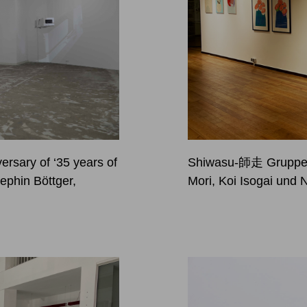
ersary of ‘35 years of
Shiwasu-師走 Gruppe A
phin Böttger,
Mori, Koi Isogai und 