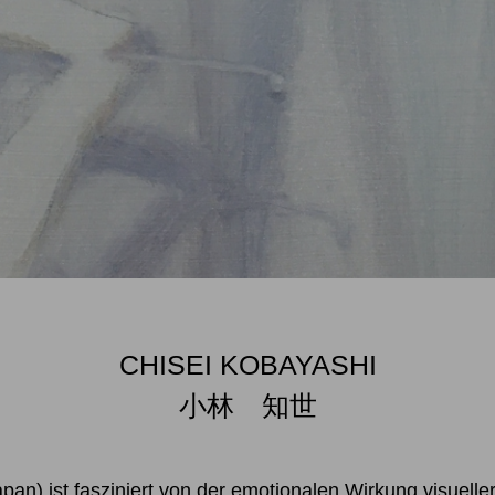
CHISEI KOBAYASHI
小林 知世
pan) ist fasziniert von der emotionalen Wirkung visuel