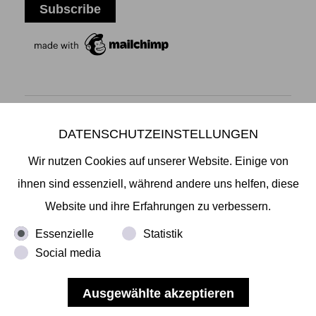
DATENSCHUTZEINSTELLUNGEN
Mikiko Sato Gallery ı Klosterwall 13 ı 20095 Hamburg
T +49 40 32901980 ı
info@mikikosatogallery.com
ı
Wir nutzen Cookies auf unserer Website. Einige von
www.mikikosatogallery.com
ihnen sind essenziell, während andere uns helfen, diese
Öffnungszeiten:
Website und ihre Erfahrungen zu verbessern.
Di - Fr 13.00 - 19.00 ı Sa 13.00 - 18.00 u.n.V
Essenzielle
Statistik
Social media
Copyright © 2026 Mikiko Sato Gallery, alle Rechte
vorbehalten.
Impressum
ı
AGB
ı
Widerruf
ı
Datenschutz
ı