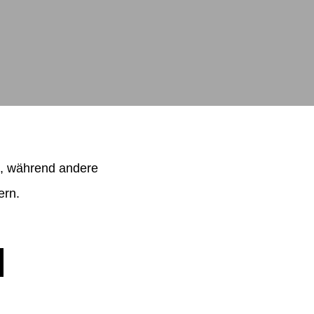
.com
l, während andere
ern.