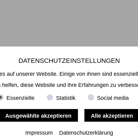
DATENSCHUTZEINSTELLUNGEN
Mikiko Sato Gallery ı Klosterwall 13 ı 20095 Hamburg
49 40 32901980 ı
info@mikikosatogallery.com
ı www.mikikosatogallery
es auf unserer Website. Einige von ihnen sind essenziel
Öffnungszeiten:
Di - Fr 13.00 - 19.00 ı Sa 13.00 - 18.00 u.n.V
 helfen, diese Website und ihre Erfahrungen zu verbess
Essenzielle
Statistik
Social media
Copyright © 2026 Mikiko Sato Gallery, alle Rechte vorbehalten.
Impressum
ı
AGB
ı
Widerruf
ı
Datenschutz
ı
Nutzungsbedingungen
Impressum
Datenschutzerklärung