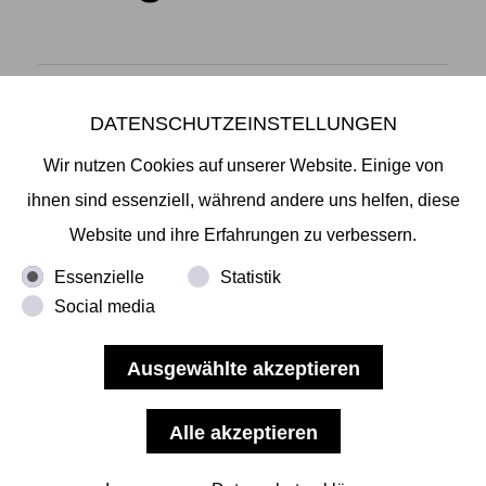
DATENSCHUTZEINSTELLUNGEN
Mikiko Sato Gallery ı Klosterwall 13 ı 20095 Hamburg
T +49 40 32901980 ı
info@mikikosatogallery.com
ı
Wir nutzen Cookies auf unserer Website. Einige von
www.mikikosatogallery.com
ihnen sind essenziell, während andere uns helfen, diese
Öffnungszeiten:
Website und ihre Erfahrungen zu verbessern.
Di - Fr 13.00 - 19.00 ı Sa 13.00 - 18.00 u.n.V
Essenzielle
Statistik
Social media
Copyright © 2026 Mikiko Sato Gallery, alle Rechte
vorbehalten.
Impressum
ı
AGB
ı
Widerruf
ı
Datenschutz
ı
Nutzungsbedingungen