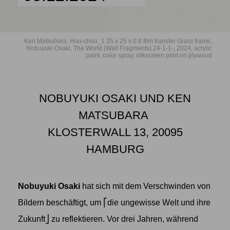
Ken Matsubara, Hou-chou_1 25 x 25 x 0.8 film transfer Glass frame,
Nobuyuki Osaki, The World (Wall Fragments) 24-1-1-, 2024, acrylic
paint, color spray, silkscreen print on plywood
NOBUYUKI OSAKI UND KEN
MATSUBARA
KLOSTERWALL 13, 20095
HAMBURG
Nobuyuki Osaki
hat sich mit dem Verschwinden von
Bildern beschäftigt, um ⎡die ungewisse Welt und ihre
Zukunft⎦ zu reflektieren. Vor drei Jahren, während