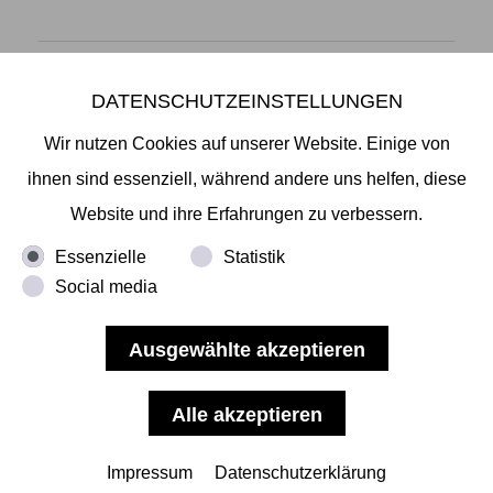
DATENSCHUTZEINSTELLUNGEN
Mikiko Sato Gallery ı Klosterwall 13 ı 20095 Hamburg
T +49 40 32901980 ı
info@mikikosatogallery.com
ı
Wir nutzen Cookies auf unserer Website. Einige von
www.mikikosatogallery.com
ihnen sind essenziell, während andere uns helfen, diese
Öffnungszeiten:
Website und ihre Erfahrungen zu verbessern.
Di - Fr 13.00 - 19.00 ı Sa 13.00 - 18.00 u.n.V
Essenzielle
Statistik
Social media
Copyright © 2026 Mikiko Sato Gallery, alle Rechte
vorbehalten.
Impressum
ı
AGB
ı
Widerruf
ı
Datenschutz
ı
Nutzungsbedingungen
Impressum
Datenschutzerklärung