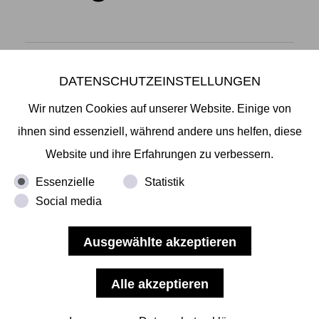
DATENSCHUTZEINSTELLUNGEN
Mikiko Sato Gallery ı Klosterwall 13 ı 20095 Hamburg
T +49 40 32901980 ı
info@mikikosatogallery.com
ı
Wir nutzen Cookies auf unserer Website. Einige von
www.mikikosatogallery.com
ihnen sind essenziell, während andere uns helfen, diese
Öffnungszeiten:
Website und ihre Erfahrungen zu verbessern.
Di - Fr 13.00 - 19.00 ı Sa 13.00 - 18.00 u.n.V
Essenzielle
Statistik
Social media
Copyright © 2026 Mikiko Sato Gallery, alle Rechte
vorbehalten.
Impressum
ı
AGB
ı
Widerruf
ı
Datenschutz
ı
Nutzungsbedingungen