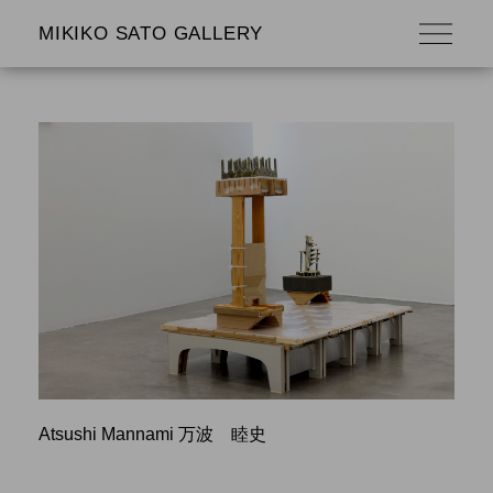
MIKIKO SATO GALLERY
Atsushi Mannami 万波 睦史