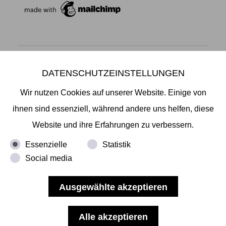
DATENSCHUTZEINSTELLUNGEN
Mikiko Sato Gallery ı Klosterwall 13 ı 20095 Hamburg
T +49 40 32901980 ı
info@mikikosatogallery.com
ı
Wir nutzen Cookies auf unserer Website. Einige von
www.mikikosatogallery.com
ihnen sind essenziell, während andere uns helfen, diese
Öffnungszeiten:
Website und ihre Erfahrungen zu verbessern.
Di - Fr 13.00 - 19.00 ı Sa 13.00 - 18.00 u.n.V
Essenzielle
Statistik
Social media
Copyright © 2026 Mikiko Sato Gallery, alle Rechte
vorbehalten.
Impressum
ı
AGB
ı
Widerruf
ı
Datenschutz
ı
Nutzungsbedingungen