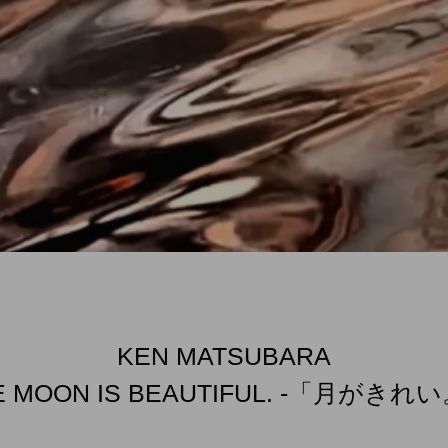
KEN MATSUBARA
E MOON IS BEAUTIFUL. -「月がきれ