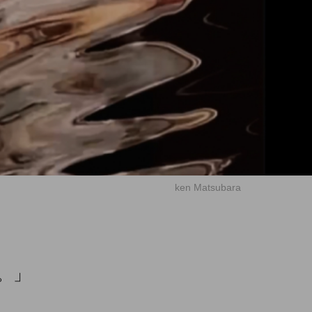
ken Matsubara
い。」