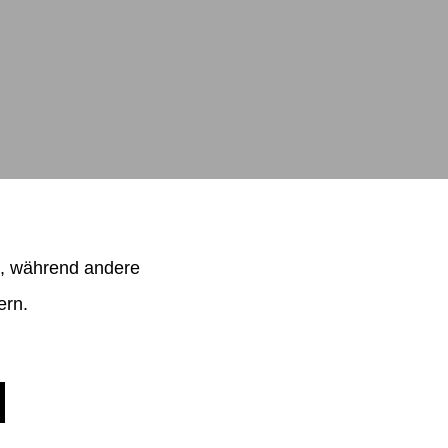
.com
l, während andere
ern.